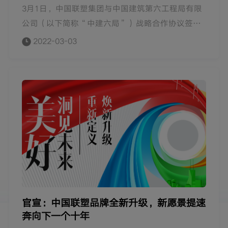
3月1日，中国联塑集团与中国建筑第六工程局有限
公司（以下简称“中建六局”）战略合作协议签订
仪式在联塑总部举行。
2022-03-03
官宣：中国联塑品牌全新升级，新愿景提速
奔向下一个十年