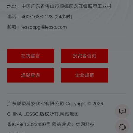
地址：中国广东省佛山市顺德区龙江镇联塑工业村
电话：400-168-2128 (24小时)
邮箱：lessoppgl@lesso.com
在线留言
投资者咨询
追溯查询
企业邮箱
广东联塑科技实业有限公司 Copyright © 2026
CHINA LESSO.版权所有.
网站地图
粤ICP备13023480号
网站建设：优网科技