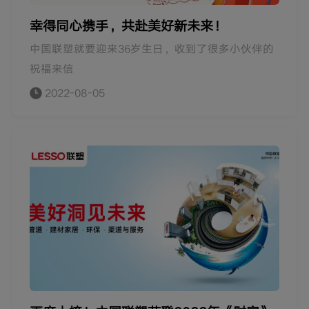
幸得同心携手，共赴美好新未来！
中国联塑就要迎来36岁生日，收到了很多小伙伴的
祝福来信
2022-08-05