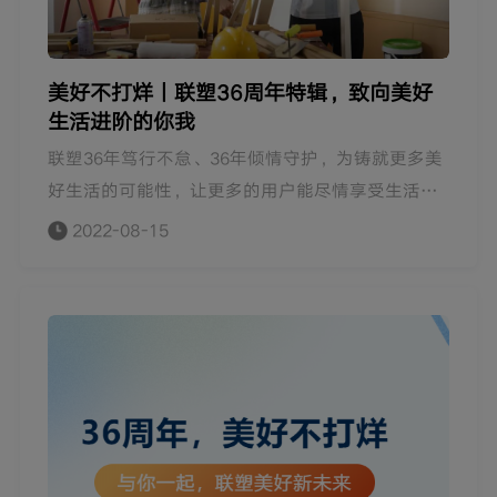
美好不打烊丨联塑36周年特辑，致向美好
生活进阶的你我
联塑36年笃行不怠、36年倾情守护，为铸就更多美
好生活的可能性，让更多的用户能尽情享受生活中
的万般精彩。值此36周年之际，联塑想和你一起分
2022-08-15
享守护美好的故事。为每一个逐梦人，传递联塑力
量。