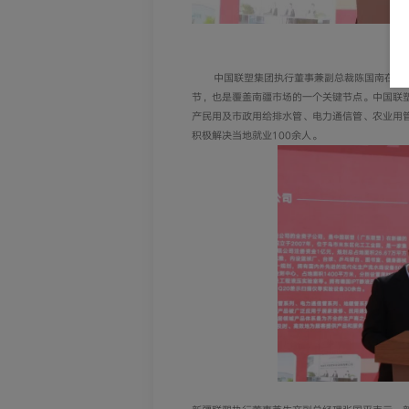
中国联塑集团执行董事兼副总裁陈国南在致辞
节，也是覆盖南疆市场的一个关键节点。中国联
产民用及市政用给排水管、电力通信管、农业用管
积极解决当地就业100余人。