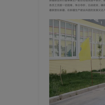
新疆联塑执行董事兼生产副总经理张国平表示，新
各员工克服一切困难，争分夺秒，日战夜突，确
着联塑在新疆、在新疆生产建设兵团的发展又迈