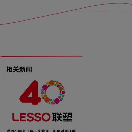
相关新闻
联塑40周年 | 每一米管道，都是对责任的