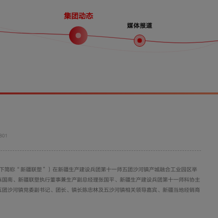
集团动态
媒体报道
801
下简称“新疆联塑”）在新疆生产建设兵团第十一师五团沙河镇产城融合工业园区举
陈国南、新疆联塑执行董事兼生产副总经理张国平、新疆生产建设兵团第十一师科协主
五团沙河镇党委副书记、团长、镇长陈忠林及五沙河镇相关领导嘉宾、新疆当地经销商