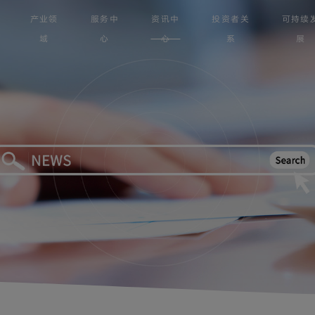
产业领
服务中
资讯中
投资者关
可持续
域
心
心
系
展