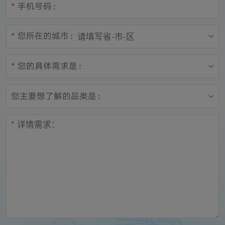
* 手机号码：
* 您所在的城市：
* 您的具体需求是：
您主要想了解的品类是：