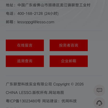
地址：中国广东省佛山市顺德区龙江镇联塑工业村
电话：400-168-2128 (24小时)
邮箱：lessoppgl@lesso.com
在线留言
投资者咨询
追溯查询
企业邮箱
广东联塑科技实业有限公司 Copyright © 2026
CHINA LESSO.版权所有.
网站地图
粤ICP备13023480号
网站建设：优网科技