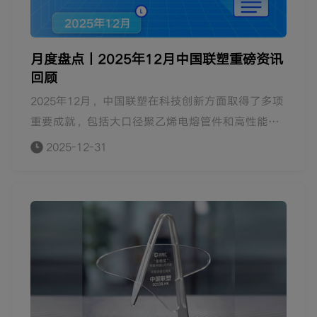
月度盘点丨2025年12月中国联塑重磅资讯
回顾
2025年12月，中国联塑在科技创新方面取得了多项
重要成就，包括大口径聚乙烯电熔管件和高性能消
防用氯化聚氯乙烯管道系统的研发应用，荣获广东
2025-12-31
省轻工业联合会科技奖。同时，联塑成功入选顺德
企业100强、制造业100强和民营制造业100强榜
单，展现了其在区域经济中的引领作用和增长活
力。