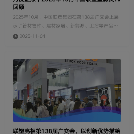
回顾
2025年10月，中国联塑集团在第138届广交会上展
示了管材管件、建材家居、新能源、卫浴等产品
线，吸引了众多国际采购商的关注。同时，益高卫
2025-11-04
浴与宝龙集团签署战略合作协议，打破传统供货模
式，实现产品供应与安装服务深度绑定，开启互利
共赢新阶段。
联塑亮相第138届广交会，以创新优势描绘