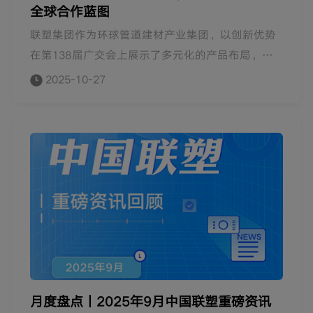
全球合作蓝图
联塑集团作为环球管道建材产业集团，以创新优势
在第138届广交会上展示了多元化的产品布局，包
括管材管件、建材家居、新能源、卫浴等产品线。
2025-10-27
展示了其在清洁能源、智能生活等领域的系统化能
力。同时，联塑在国际化进程中不断提速，全球产
能布局持续深化，通过本土化战略赢得了订单核心
优势。
月度盘点丨2025年9月中国联塑重磅资讯