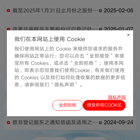
截至2025年1月31日止月份之股份发
2025-02-06
行人的证券变动月报表
变更开曼群岛主要股份过户登记处及
2025-01-07
注册办事处
我们在本网站上使用 Cookie
截至2024年12月31日止月份之股份
2025-01-03
我们使用网站上的 Cookie 来提供您请求的服务并
发行人的证券变动月报表
确保网站正常运行；您可以点击“全部接受”来接
受所有 Cookies，或点击“全部拒绝”；使用本网
截至2024年11月30日止月份之股份
2024-12-02
站，即表示您同意我们使用Cookie，有关我们使用
发行人的证券变动月报表
的 Cookies 以及我们如何处理收集的数据的更多信
息，请参阅我们“隐私声明”。
截至2024年10月31日止月份之股份
2024-11-01
发行人的证券变动月报表
隐私声明
截至2024年9月30日止月份之股份发
2024-09-30
全部拒绝
接受所有COOKIE
行人的证券变动月报表
致非登记股东之通知信函及适用之回
2024-09-24
条—中期报告2024之发布通知