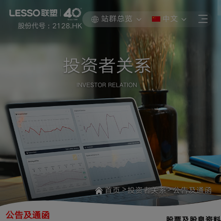
站群总览
中文
股份代号 : 2128.HK
投资者关系
INVESTOR RELATION
>
>
首页
投资者关系
公告及通函
公告及通函
股票及股息资料