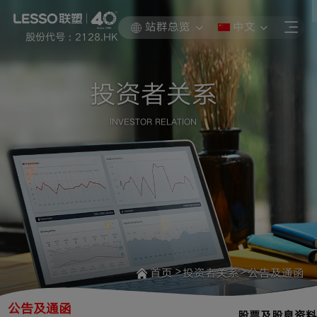
站群总览
中文
股份代号 : 2128.HK
投资者关系
INVESTOR RELATION
>
>
首页
投资者关系
公告及通函
公告及通函
股票及股息资料