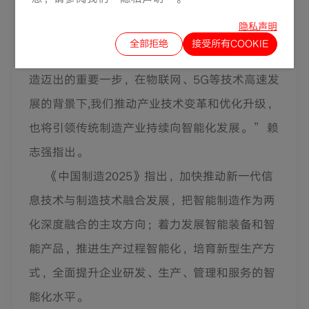
人员聚集产生的风险，同时又能在疫情期间保质
隐私声明
保量稳生产，保障稳健经营。
全部拒绝
接受所有COOKIE
“自动化是中国联塑从传统制造走向智能制
造迈出的重要一步，在物联网、5G等技术高速发
展的背景下,我们推动产业技术变革和优化升级，
也将引领传统制造产业持续向智能化发展。” 赖
志强指出。
《中国制造2025》指出，加快推动新一代信
息技术与制造技术融合发展，把智能制造作为两
化深度融合的主攻方向；着力发展智能装备和智
能产品，推进生产过程智能化，培育新型生产方
式，全面提升企业研发、生产、管理和服务的智
能化水平。