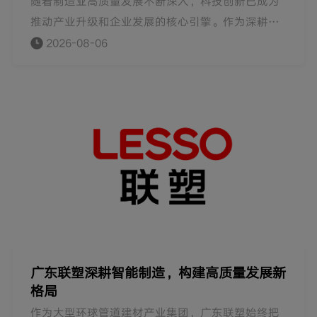
随着制造业高质量发展不断深入，科技创新已成为
推动产业升级和企业发展的核心引擎。作为深耕管
道行业四十年的大型环球管道建材产业集团，联塑
2026-08-06
始终坚持创新驱动发展战略，以长期主义持续推进
产品研发、智能制造、绿色低碳和技术创新，不断
夯实核心竞争力，逐步构建起覆盖研发、制造、标
准制定和场景应用的创新体系，为中国塑料管道行
业高质量发展持续注入新动能。
广东联塑深耕智能制造，构建高质量发展新
格局
作为大型环球管道建材产业集团，广东联塑始终把