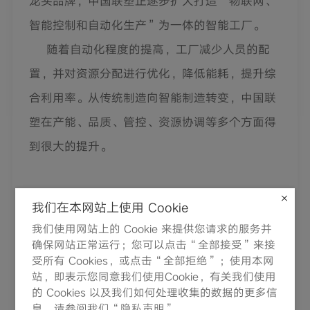
龙头品牌，中国联塑正逐步扩大打造“物联网、
智能控制和自动化生产”为一体的智能工厂。
随着自动化程度的提高，工厂减少人员的配
置，并对资源分配进行优化，降低能耗，提升综
合利用率。从传统制造向智能制造转变，中国联
塑在产能、品质、管控、资源协调等多个方面得
到很大的提升。
我们在本网站上使用 Cookie
联塑集团执行董事兼副总裁赖志强在接受网
我们使用网站上的 Cookie 来提供您请求的服务并
易采访时指出，今年受疫情的影响，由于联塑在
确保网站正常运行；您可以点击“全部接受”来接
受所有 Cookies，或点击“全部拒绝”；使用本网
智能制造已先行布局，它的抗风险能力就凸显出
站，即表示您同意我们使用Cookie，有关我们使用
的 Cookies 以及我们如何处理收集的数据的更多信
来了。联塑智能无人车间在疫情防控期间，规避
息，请参阅我们“隐私声明”。