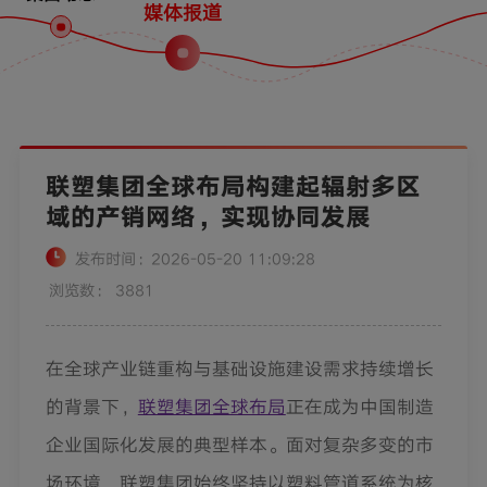
媒体报道
联塑集团全球布局构建起辐射多区
域的产销网络，实现协同发展
发布时间：2026-05-20 11:09:28
浏览数： 3881
在全球产业链重构与基础设施建设需求持续增长
的背景下，
联塑集团全球布局
正在成为中国制造
企业国际化发展的典型样本。面对复杂多变的市
场环境，联塑集团始终坚持以塑料管道系统为核