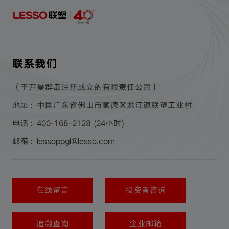
色理念推动长期发展。近期多项联塑集团动态显
示，集团正通过科技研发突破与ESG体系建设双向
发力，不断探索建材行业高质量发展的新路径。
联系我们
（于开曼群岛注册成立的有限责任公司）
地址：中国广东省佛山市顺德区龙江镇联塑工业村
电话：400-168-2128 (24小时)
邮箱：lessoppgl@lesso.com
在线留言
投资者咨询
追溯查询
企业邮箱