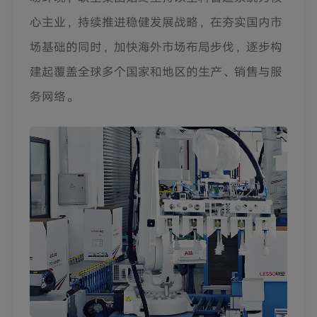
心主业，持续推进稳健发展战略，在夯实国内市
场基础的同时，加快海外市场布局步伐，逐步构
建起覆盖全球多个国家和地区的生产、销售与服
务网络。