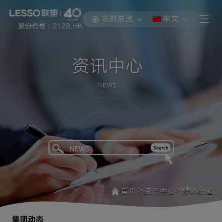
站群总览
中文
股份代号 : 2128.HK
资讯中心
NEWS
>
>
首页
资讯中心
媒体报道
集团动态