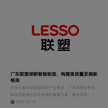
始终坚持创新驱动发展战略，以长期主义持续推进
产品研发、智能制造、绿色低碳和技术创新，不断
夯实核心竞争力，逐步构建起覆盖研发、制造、标
准制定和场景应用的创新体系，为中国塑料管道行
业高质量发展持续注入新动能。
广东联塑深耕智能制造，构建高质量发展新
格局
作为大型环球管道建材产业集团，广东联塑始终把
科技创新放在企业发展的重要位置。截至目前，联
塑建有集团研究院，拥有各类科研人员1000多名，
2026-07-31