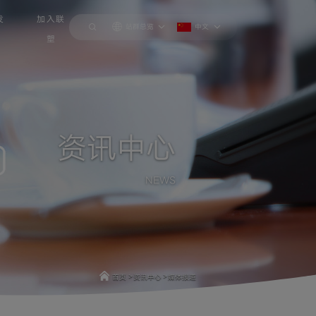
发
加入联
站群总览
中文
塑
资讯中心
NEWS
>
>
首页
资讯中心
媒体报道