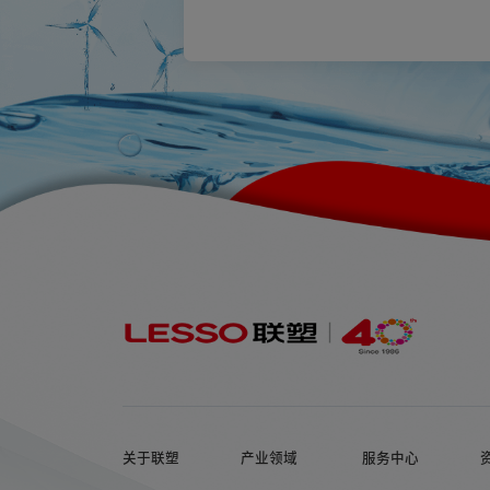
关于联塑
产业领域
服务中心