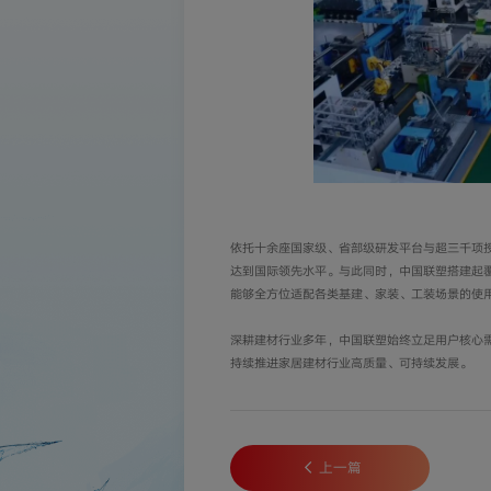
依托十余座国家级、省部级研发平台与超三千项
达到国际领先水平。与此同时，中国联塑搭建起
能够全方位适配各类基建、家装、工装场景的使
深耕建材行业多年，中国联塑始终立足用户核心
持续推进家居建材行业高质量、可持续发展。
上一篇