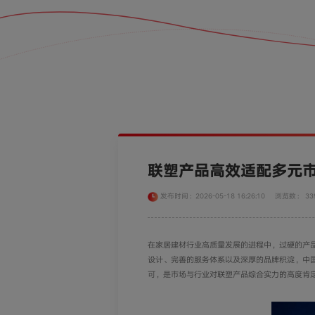
联塑产品高效适配多元
发布时间：2026-05-18 16:26:10
浏览数： 33
在家居建材行业高质量发展的进程中，过硬的产
设计、完善的服务体系以及深厚的品牌积淀，中国
可，是市场与行业对联塑产品综合实力的高度肯