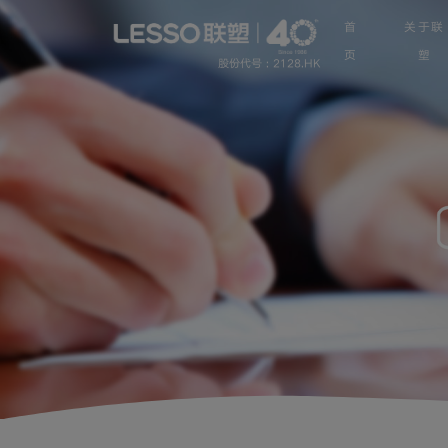
首
关于联
页
塑
股份代号 : 2128.HK