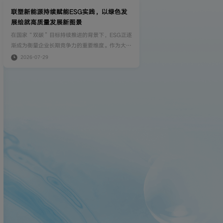
联塑新能源持续赋能ESG实践，以绿色发
展绘就高质量发展新图景
在国家“双碳”目标持续推进的背景下，ESG正逐
渐成为衡量企业长期竞争力的重要维度。作为大型
环球管道建材产业集团，联塑不断将绿色低碳理念
2026-07-29
融入企业战略，在环境、社会和公司治理（ESG）
领域持续深化实践。其中，以分布式光伏建设为代
表的联塑新能源实践，正成为企业推进绿色制造、
提升资源利用效率的重要抓手。