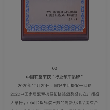
02
中国联塑荣获
“
行业领军品牌
”
2020
年
12
月
29
日，向好生活提案
—
网易
2020
中国家居冠军榜暨拓格奖颁奖盛典在广州盛
大举行。中国联塑凭借卓越的创新力和品牌综合