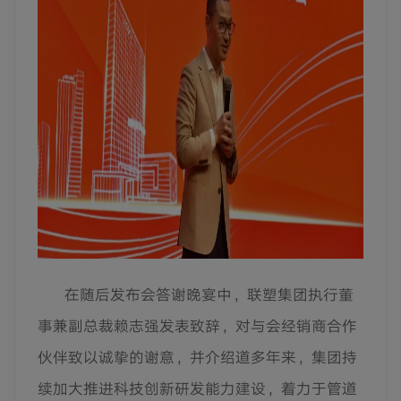
在随后发布会答谢晚宴中，联塑集团执行董
事兼副总裁赖志强发表致辞，对与会经销商合作
伙伴致以诚挚的谢意，并介绍道多年来，集团持
续加大推进科技创新研发能力建设，着力于管道