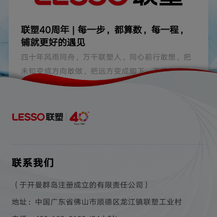
联塑40周年 | 每一步，都算数，每一程，
铺就更好的遇见
四十年风雨同舟，万千联塑人，同心前行敢想，把
未知变成方向敢做，把远方变成脚下，不困于固有
认知，不止于眼前方寸。我们奔赴山海，不是为了
2026-07-09
单纯看见而是为了全新遇见，遇见更辽阔的世界，
拥抱更丰盈的收获，以实业初心，不负每一份热爱
与奔赴。
联系我们
（于开曼群岛注册成立的有限责任公司）
地址：中国广东省佛山市顺德区龙江镇联塑工业村