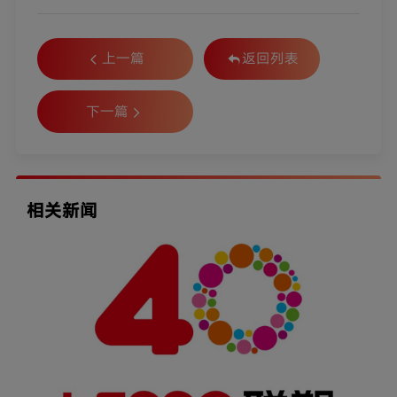
上一篇
返回列表
下一篇
相关新闻