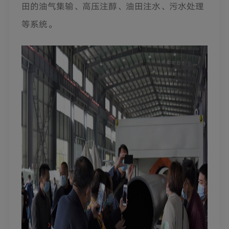
田的油气集输、高压注醇、油田注水、污水处理
等系统。