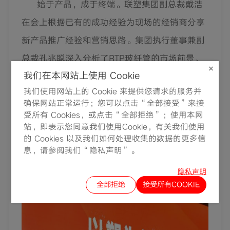
始于产品，成于终端。联塑集团副总裁戴浩
在会上根据已有的成功经验为现场的经销商分享
新产品推广经验和营销思路。集团执行董事兼副
总裁孔兆聪深入分析了
RTP
玻纤管的市场前景、
我们在本网站上使用 Cookie
重视力度和市场拓展支持力度，为经销商清晰市
我们使用网站上的 Cookie 来提供您请求的服务并
场思路和产品流程，期待与各位经销商朋友携手
确保网站正常运行；您可以点击“全部接受”来接
合力共进，在新品赛道中筑牢竞争力。
受所有 Cookies，或点击“全部拒绝”；使用本网
站，即表示您同意我们使用Cookie，有关我们使用
的 Cookies 以及我们如何处理收集的数据的更多信
息，请参阅我们“隐私声明”。
隐私声明
全部拒绝
接受所有COOKIE