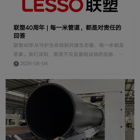
联塑40周年 | 每一米管道，都是对责任的
回答
联塑40年从守护生命线到共建生态圈，每一步都是
答案。我们深知，管道不仅是基础设施的血脉，更
是连接千家万户生活与生态环境的纽带。四十年科
2026-08-04
技求索，我们以行动作答，多项关键技术达到国际
领先水平。这些努力，只为让每根管道所抵达的地
方，都心安如常。