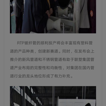
RTP
玻纤管的顺利投产将会丰富现有塑料管
道的产品种类，创建新赛道。同时，在发布会上
推介的新风管道和不锈钢管道有助于联塑集团管
道产业布局的完整性和均衡性，对集团在国内管
道行业的龙头地位形成了有力补充。