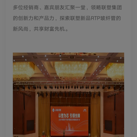
多位经销商、嘉宾朋友汇聚一堂，领略联塑集团
的创新力和产品力，探索联塑新品
RTP
玻纤管的
新风尚，共享财富先机。