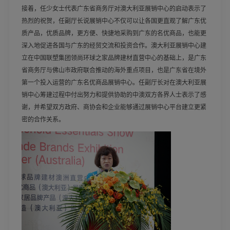
接着，任少女士代表广东省商务厅对澳大利亚展销中心的启动表示了
热烈的祝贺，任副厅长说展销中心不仅可以让各国更直观了解广东优
质产品，优质品牌，更方便、快捷地采购到广东的名优商品，也能更
深入地促进各国与广东的经贸交流和投资合作。澳大利亚展销中心建
立在中国联塑集团领尚环球之家品牌建材直营中心的基础上，是广东
省商务厅与佛山市政府联合推动的海外重点项目，也是广东省在境外
第一个投入运营的广东名优商品展销中心。任副厅长对在澳大利亚展
销中心筹建过程中付出努力和提供协助的中澳双方各界人士表示了感
谢，并希望双方政府、商协会和企业能够通过展销中心平台建立更紧
密的合作关系。