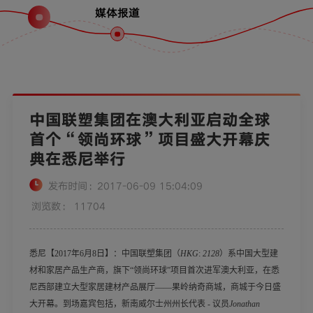
媒体报道
中国联塑集团在澳大利亚启动全球
首个“领尚环球”项目盛大开幕庆
典在悉尼举行
发布时间：2017-06-09 15:04:09
浏览数： 11704
悉尼【2017年6月8日】：
中国联塑集团（
HKG
:
2128
）
系中国大型建
材和家居产品生产商，
旗下“
领尚环球”
项目
首次进军澳大利亚，在悉
尼西部建立大型家居建材产品展厅——果岭纳奇商城，商城于今日盛
大开幕。到场嘉宾包括，新南威尔士州州长代表 - 议员
Jonathan