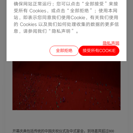
确保网站正常运行；您可以点击“全部接受”来接
受所有 Cookies，或点击“全部拒绝”；使用本网
站，即表示您同意我们使用Cookie，有关我们使用
的 Cookies 以及我们如何处理收集的数据的更多信
息，请参阅我们“隐私声明”。
隐私声明
全部拒绝
接受所有COOKIE
开幕庆典包括传统的中国庆祝仪式及中式宴会，到场嘉宾超过800