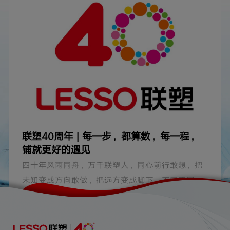
联塑40周年 | 每一步，都算数，每一程，
铺就更好的遇见
四十年风雨同舟，万千联塑人，同心前行敢想，把
未知变成方向敢做，把远方变成脚下，不困于固有
认知，不止于眼前方寸。我们奔赴山海，不是为了
2026-07-09
单纯看见而是为了全新遇见，遇见更辽阔的世界，
拥抱更丰盈的收获，以实业初心，不负每一份热爱