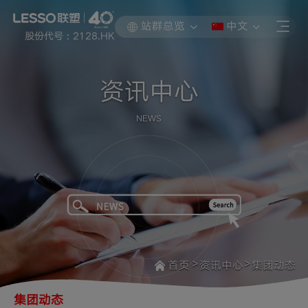
站群总览
中文
股份代号 : 2128.HK
资讯中心
NEWS
>
>
首页
资讯中心
集团动态
集团动态