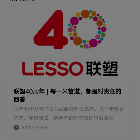
联塑40周年 | 每一米管道，都是对责任的
回答
联塑40年从守护生命线到共建生态圈，每一步都是
答案。我们深知，管道不仅是基础设施的血脉，更
是连接千家万户生活与生态环境的纽带。四十年科
2026-08-04
技求索，我们以行动作答，多项关键技术达到国际