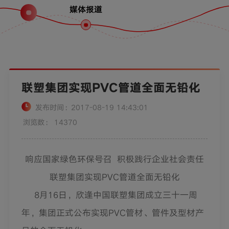
媒体报道
联塑集团实现PVC管道全面无铅化
发布时间：2017-08-19 14:43:01
浏览数： 14370
响应国家绿色环保号召 积极践行企业社会责任
联塑集团实现PVC管道全面无铅化
8月16日，欣逢中国联塑集团成立三十一周
年，集团正式公布实现PVC管材、管件及型材产