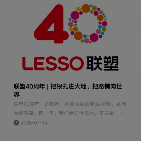
定，分别达到国际领先、国际先进水平。
联塑40周年 | 把根扎进大地，把路铺向世
界
联塑40周年，走得远，是因为被需要;站得稳，是因
为根够深。四十年，我们铺向世界的，不只是一条
条管道，更是一份份信任。面向未来，我们将继续
2026-07-14
深耕本土市场，以合规与绿色守护发展，以人才培
养夯实根基，在全球走得更深、更实、更久。