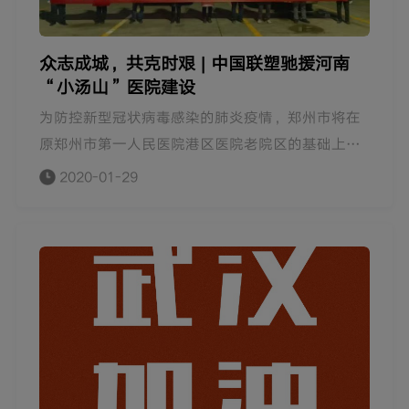
区战“疫”。
众志成城，共克时艰 | 中国联塑驰援河南
“小汤山”医院建设
为防控新型冠状病毒感染的肺炎疫情，郑州市将在
原郑州市第一人民医院港区医院老院区的基础上进
行改造，建设河南版“小汤山医院”。1月27日，
2020-01-29
由中建七局承建的郑州市新型冠状病毒隔离病房正
式开建，病房将于2月5日交付使用。