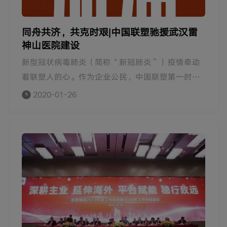
同舟共济，共克时艰|中国联塑驰援武汉雷
神山医院建设
新型冠状病毒肺炎（简称“新冠肺炎”）疫情牵动
着联塑人的心。作为企业公民，中国联塑第一时间
响应，责无旁贷担起社会责任，快速决议行动和调
2020-01-26
配资源，驰援武汉江夏区雷神山医院建设，提供雷
神山医院建设所需的大批量PVC、PPR管道等产
品，投入该项目的给排水工程建设，为武汉疫情防
控工作提供更多支持。