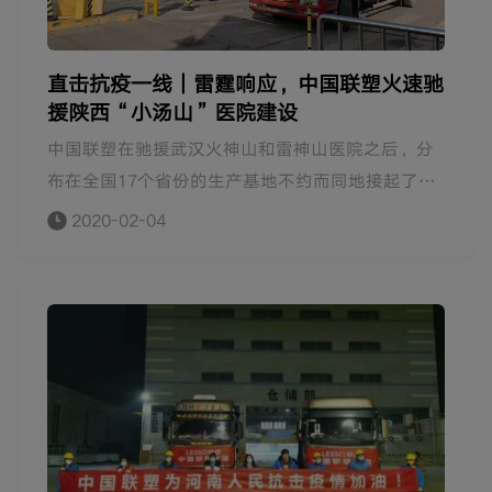
直击抗疫一线｜雷霆响应，中国联塑火速驰
援陕西“小汤山”医院建设
中国联塑在驰援武汉火神山和雷神山医院之后，分
布在全国17个省份的生产基地不约而同地接起了抗
疫建设支援接力棒，再次投入到新的防疫项目中。2
2020-02-04
月2日，西安市政府建设公共卫生项目即将开工（被
称为西安版“小汤山”医院），急需给排水管材管
件。该项目首期建设的应急隔离病房将提供500张
左右床位，项目全部建成后，不仅满足市民公共卫
生需求，同时还方便当地群众就近就医，该项目计
划于2月中旬投入使用。中国联塑下属陕西联塑公司
闻讯，当天下午装好物资火速发往抵达将于2月3日
开工的西安“小汤山”医院工程现场，支援陕西地