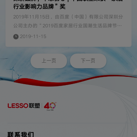
行业影响力品牌”奖
2019年11月15日，由百度（中国）有限公司深圳分
公司主办的“2019百度家居行业国潮生活品牌节”
在佛山市希尔顿酒店隆重举行。活动以“AI上新国
2019-11-15
潮，智美新生活”为主题，从国潮品牌不断崛起、
AI技术变革日新月异的时代背景出发，探究家居行
上一页
下一页
业借助AI技术深耕品牌营销的发展道路，并表彰了
一批在行业各方面表现优秀和贡献突出的泛家居企
业品牌。中国联塑凭借多年的品牌建设经验与出色
的品牌影响力，荣获“2019家居行业影响力品牌”
奖项。
联系我们