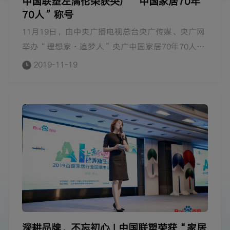
中国联塑左满伦荣获央广“中国家居70年
70人”称号
11月19日，由中央广播电视总台央广传媒、央广网
举办“理想家·追梦人”央广中国家居70年70人巡
礼在广州隆重召开，向建国70周年献礼。在巡礼典
2019-11-19
礼上，中国联塑集团控股有限公司入选“中国家居
70年70人巡礼首批企业”，中国联塑执行董事兼首
席执行官左满伦荣获“中国家居70年70人巡礼首批
企业家”称号。
深耕品牌，不忘初心 | 中国联塑荣获“家居