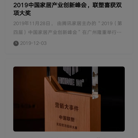
2019中国家居产业创新峰会，联塑喜获双
项大奖
2019年11月28日， 由腾讯家居主办的“2019（第
四届）中国家居产业创新峰会”在广州隆重举行。
峰会以“绝对增长的路径”为主题，众咖云集，重
2019-12-03
点关注产业发展的机遇与挑战以及大整合背景下企
业的前行路径。