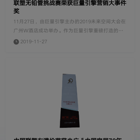
联塑无铅管挑战赛荣获巨量引擎营销大事件
奖
11月27日，由巨量引擎主办的2019未来空间大会在
广州W酒店成功举办。作为巨量引擎重磅打造的年
度行业品牌营销IP，未来空间大会聚焦家居行业，
2019-11-27
旨在探索家居创新模式，助力家居品牌增长。中国
联塑凭借2019年度“无铅管无铅绊”大赛的出色营
销成绩获得营销大事件奖。