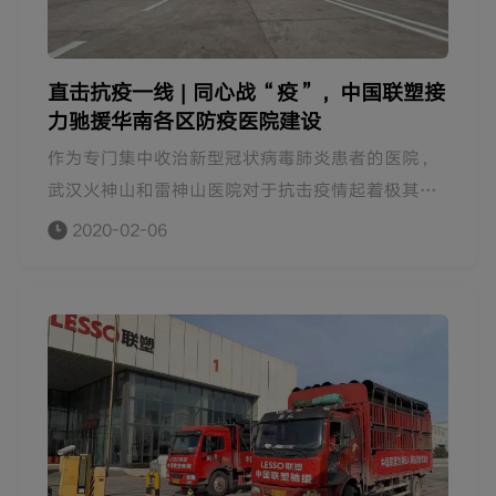
直击抗疫一线 | 同心战“疫”，中国联塑接
力驰援华南各区防疫医院建设
作为专门集中收治新型冠状病毒肺炎患者的医院，
武汉火神山和雷神山医院对于抗击疫情起着极其重
要的作用 ，联塑集团也在第一时间决定向两所医院
2020-02-06
捐赠建设所需的给排水管材管件及安装设备和技术
支持。而与此同时，为做好疫情防控落实到位，各
地区版本的“小汤山”医院也在紧锣密鼓开工当
中。 面对疫情，联塑集团一直在行动，积极主动支
援各区应急医院项目建设，为打赢疫情阻击战贡献
力量。