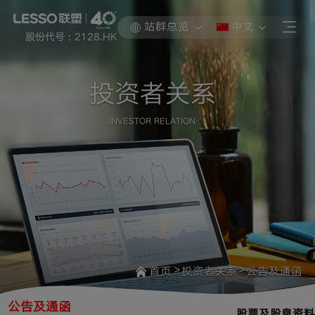
站群总览
中文
股份代号 : 2128.HK
投资者关系
INVESTOR RELATION
>
>
首页
投资者关系
公告及通函
公告及通函
股票及股息资料