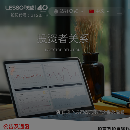
站群总览
中文
股份代号 : 2128.HK
投资者关系
INVESTOR RELATION
>
>
首页
投资者关系
公告及通函
公告及通函
股票及股息资料