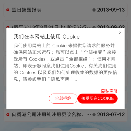
翌日披露报表
2013-09-13
(截至2013年8月31日止) 股份发行人
2013-09-02
的证券变动月报表
我们在本网站上使用 Cookie
截止2013年6月30日止中期业绩报告
2013-08-19
我们使用网站上的 Cookie 来提供您请求的服务并
确保网站正常运行；您可以点击“全部接受”来接
受所有 Cookies，或点击“全部拒绝”；使用本网
(截至2013年7月31日止) 股份发行人
2013-08-02
站，即表示您同意我们使用Cookie，有关我们使用
的证券变动月报表
的 Cookies 以及我们如何处理收集的数据的更多信
息，请参阅我们“隐私声明”。
翌日披露报表
2013-07-19
隐私声明
翌日披露报表
2013-07-16
全部拒绝
接受所有COOKIE
向香港公司注册处注册更改名称、更
2013-07-12
改股份简称及更改公司网站