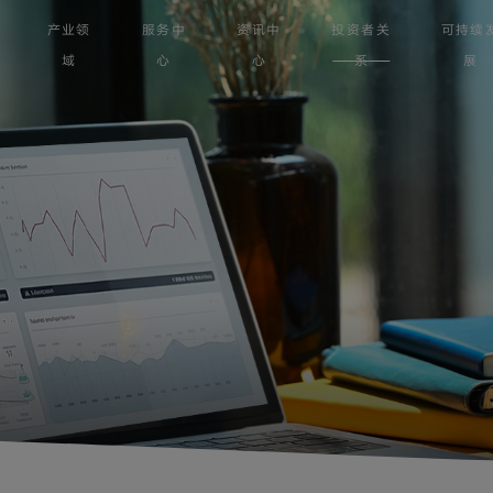
产业领
服务中
资讯中
投资者关
可持续
域
心
心
系
展