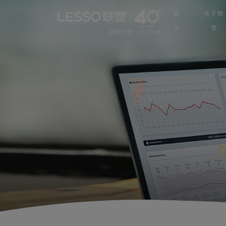
首
关于联
页
塑
股份代号 : 2128.HK