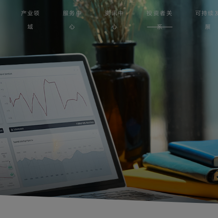
产业领
服务中
资讯中
投资者关
可持续
域
心
心
系
展