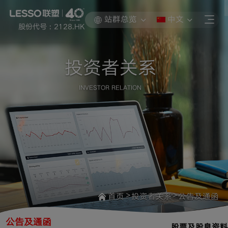
站群总览
中文
股份代号 : 2128.HK
投资者关系
INVESTOR RELATION
>
>
首页
投资者关系
公告及通函
公告及通函
股票及股息资料