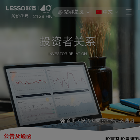
站群总览
中文
股份代号 : 2128.HK
投资者关系
INVESTOR RELATION
>
>
首页
投资者关系
公告及通函
公告及通函
股票及股息资料