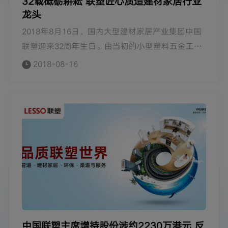
32载砥砺耕耘 联塑匠心质造建材家居行业
龙头
2018年8月16日，国内大型建材家居产业集团中国
联塑迎来32周年生日。由当初的小型塑料五金工
厂，发展到如今年营收超200亿元的上市集团，中
2018-08-16
国联塑一直本着“向心而生，因质而美”的企业初
心，为居者构筑轻松生活。
中国联塑主席增持股份涉约2230万港元 反