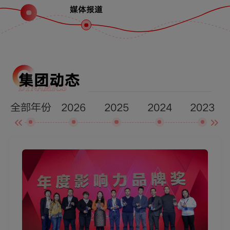
媒体报道
集团动态
DYNAMICS
全部年份
2026
2025
2024
2023