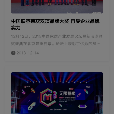
中国联塑荣获双项品牌大奖 再显企业品牌
实力
12月13日，2018中国家居产业发展论坛暨新浪潮颁
奖盛典在北京隆重启幕。论坛上表彰了优秀的建材
家居企业品牌，中国联塑旗下品牌LESSO联塑凭借
2018-12-14
技术创新和市场影响力等突出表现，荣获“2018年
度影响力品牌”。同时，旗下LESSO领尚品牌以优
秀的品牌力和创新的产品力也助力其摘得“2018年
度消费者信赖品牌”的荣誉。