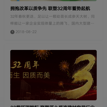
拥抱改革以质争先 联塑32周年蓄势起航
32年春秋更迭，足以让一颗幼苗长成参天大树，同
样能让一家企业实现体量上的腾飞，国内大型建材
家居产业集团中国联塑，近期正迎来了自己的32周
2018-08-22
岁生日。